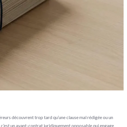
éreurs découvrent trop tard qu’une clause mal rédigée ou un
 : c’est un avant-contrat juridiquement opposable qui engage