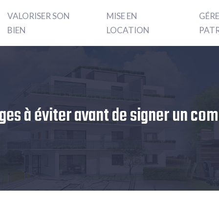
VALORISER SON
MISE EN
GÉR
BIEN
LOCATION
PAT
èges à éviter avant de signer un co