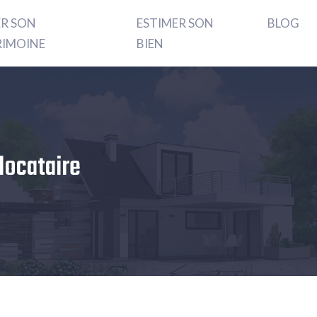
ER SON
ESTIMER SON
BLOG
RIMOINE
BIEN
olocataire