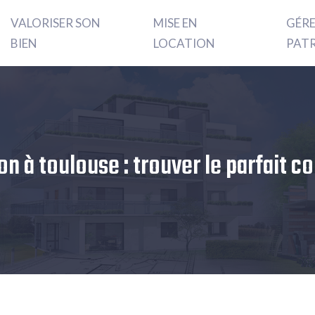
VALORISER SON
MISE EN
GÉR
BIEN
LOCATION
PAT
n à toulouse : trouver le parfait c