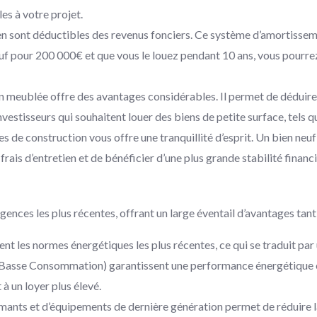
es à votre projet.
bien sont déductibles des revenus fonciers. Ce système d’amortissem
f pour 200 000€ et que vous le louez pendant 10 ans, vous pourrez 
ion meublée offre des avantages considérables. Il permet de déduir
investisseurs qui souhaitent louer des biens de petite surface, tels
es de construction vous offre une tranquillité d’esprit. Un bien n
rais d’entretien et de bénéficier d’une plus grande stabilité financi
nces les plus récentes, offrant un large éventail d’avantages tant p
nt les normes énergétiques les plus récentes, ce qui se traduit p
 Basse Consommation) garantissent une performance énergétique op
 à un loyer plus élevé.
ormants et d’équipements de dernière génération permet de réduire