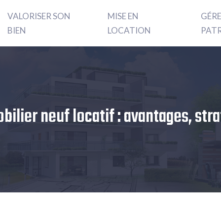
VALORISER SON
MISE EN
GÉR
BIEN
LOCATION
PAT
bilier neuf locatif : avantages, stra