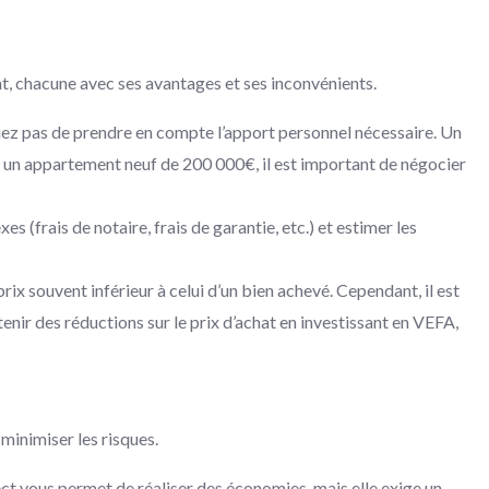
nt, chacune avec ses avantages et ses inconvénients.
liez pas de prendre en compte l’apport personnel nécessaire. Un
ns un appartement neuf de 200 000€, il est important de négocier
s (frais de notaire, frais de garantie, etc.) et estimer les
ix souvent inférieur à celui d’un bien achevé. Cependant, il est
ir des réductions sur le prix d’achat en investissant en VEFA,
minimiser les risques.
ect vous permet de réaliser des économies, mais elle exige un