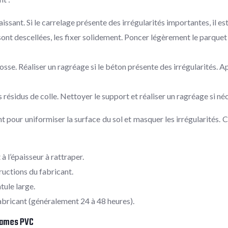
ant. Si le carrelage présente des irrégularités importantes, il est
s sont descellées, les fixer solidement. Poncer légèrement le parque
brosse. Réaliser un ragréage si le béton présente des irrégularités.
résidus de colle. Nettoyer le support et réaliser un ragréage si néc
t pour uniformiser la surface du sol et masquer les irrégularités. 
 l’épaisseur à rattraper.
ructions du fabricant.
tule large.
fabricant (généralement 24 à 48 heures).
 lames PVC