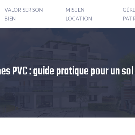
VALORISER SON
MISE EN
GÉR
BIEN
LOCATION
PAT
es PVC : guide pratique pour un so