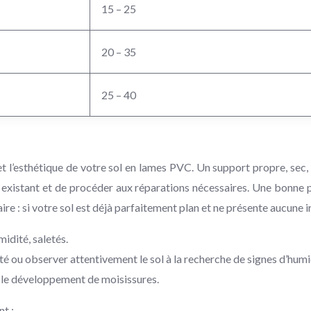
15 – 25
20 – 35
25 – 40
 et l’esthétique de votre sol en lames PVC. Un support propre, sec
 existant et de procéder aux réparations nécessaires. Une bonne p
aire : si votre sol est déjà parfaitement plan et ne présente aucune 
midité, saletés.
ité ou observer attentivement le sol à la recherche de signes d’hum
 le développement de moisissures.
nt :