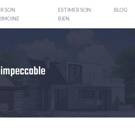
ER SON
ESTIMER SON
BLOG
RIMOINE
BIEN
l impeccable